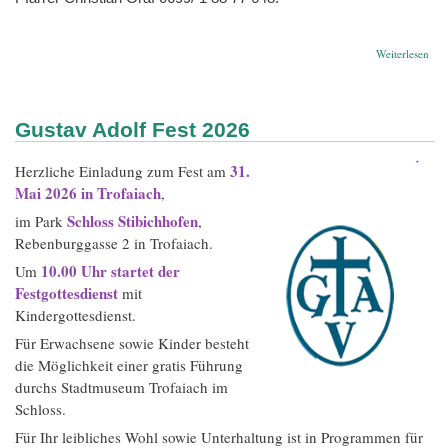
übe
Weiterlesen
zu
allj
Ber
Gustav Adolf Fest 2026
31.
Herzliche Einladung zum Fest am
Mai 2026 in Trofaiach
,
Schloss Stibichhofen
im Park
,
Rebenburggasse 2 in Trofaiach.
10.00 Uhr startet der
Um
Festgottesdienst
mit
Kindergottesdienst.
Für Erwachsene sowie Kinder besteht
die Möglichkeit einer gratis Führung
durchs Stadtmuseum Trofaiach im
Schloss.
Für Ihr leibliches Wohl sowie Unterhaltung ist in Programmen für