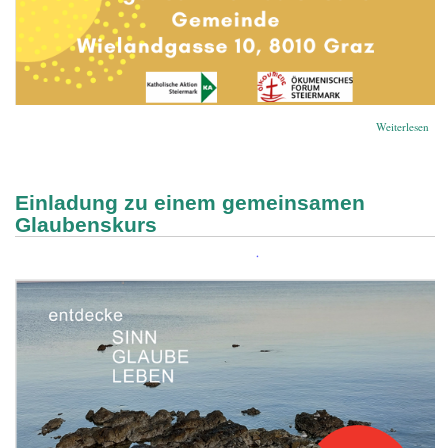
übe
Weiterlesen
zu
Oku
Geb
Einladung zu einem gemeinsamen
Glaubenskurs