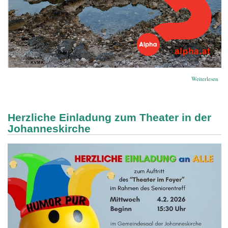
übe
Weiterlesen
Ein
ein
gem
Gla
Herzliche Einladung zum Theater in der
Johanneskirche