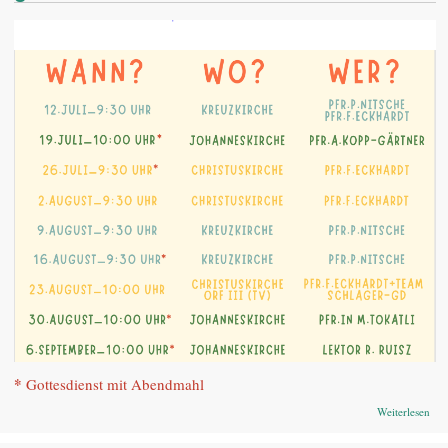
*
Gottesdienst mit Abendmahl
übe
Weiterlesen
Som
gem