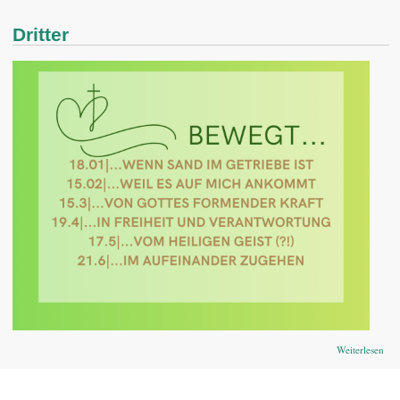
Dritter
übe
Weiterlesen
Drit