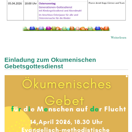
übe
Weiterlesen
Oste
Einladung zum Okumenischen
Gebetsgottesdienst