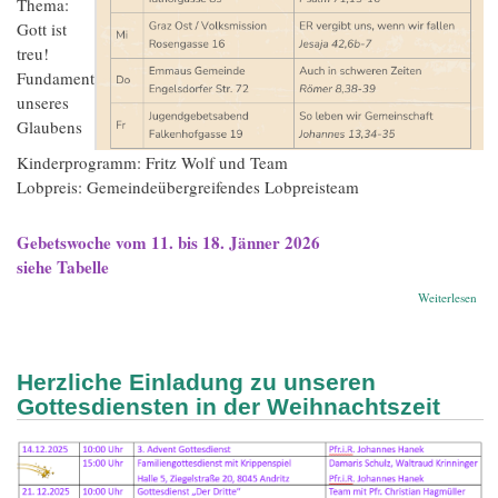
Thema:
Gott ist
treu!
Fundament
unseres
Glaubens
Kinderprogramm: Fritz Wolf und Team
Lobpreis: Gemeindeübergreifendes Lobpreisteam
Gebetswoche vom 11. bis 18. Jänner 2026
siehe Tabelle
übe
Weiterlesen
All
Herzliche Einladung zu unseren
Gottesdiensten in der Weihnachtszeit