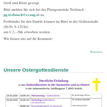
Groß und Klein gesorgt.
Bitte melden Sie sich bei der Pfarrgemeinde Trofaiach
pg.trofaiach@evang.at
an.
Festbänder für den Eintritt können im Büro in der Grabenstraße
(Di-Fr, 9-12Uhr)
um € 2,--/Stk erworben werden.
Wir freuen uns auf ihr Kommen!
übe
Weiterlesen
Gus
Ado
Fest
202
Unsere Ostergottesdienste