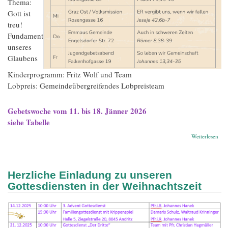
Thema:
Gott ist
treu!
Fundament
unseres
Glaubens
Kinderprogramm: Fritz Wolf und Team
Lobpreis: Gemeindeübergreifendes Lobpreisteam
Gebetswoche vom 11. bis 18. Jänner 2026
siehe Tabelle
übe
Weiterlesen
All
Herzliche Einladung zu unseren
Gottesdiensten in der Weihnachtszeit