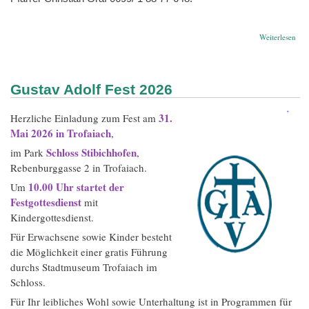
übe
Weiterlesen
zu
allj
Ber
Gustav Adolf Fest 2026
31.
Herzliche Einladung zum Fest am
Mai 2026 in Trofaiach
,
Schloss Stibichhofen
im Park
,
Rebenburggasse 2 in Trofaiach.
10.00 Uhr startet der
Um
Festgottesdienst
mit
Kindergottesdienst.
Für Erwachsene sowie Kinder besteht
die Möglichkeit einer gratis Führung
durchs Stadtmuseum Trofaiach im
Schloss.
Für Ihr leibliches Wohl sowie Unterhaltung ist in Programmen für