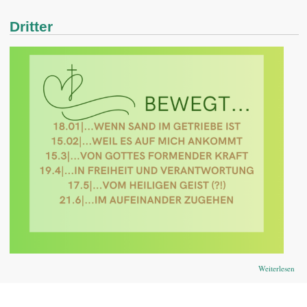
Dritter
übe
Weiterlesen
Drit