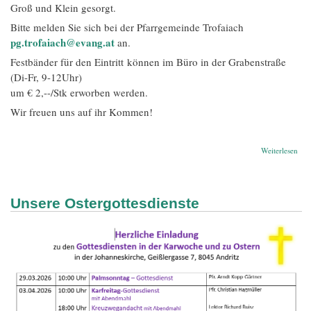
Groß und Klein gesorgt.
Bitte melden Sie sich bei der Pfarrgemeinde Trofaiach
pg.trofaiach@evang.at
an.
Festbänder für den Eintritt können im Büro in der Grabenstraße
(Di-Fr, 9-12Uhr)
um € 2,--/Stk erworben werden.
Wir freuen uns auf ihr Kommen!
übe
Weiterlesen
Gus
Ado
Fest
202
Unsere Ostergottesdienste