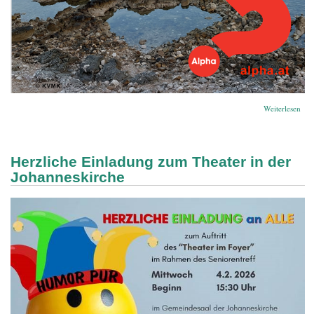
übe
Weiterlesen
Ein
ein
gem
Gla
Herzliche Einladung zum Theater in der
Johanneskirche