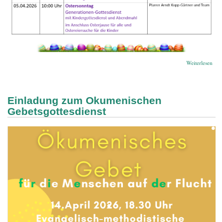
übe
Weiterlesen
Oste
Einladung zum Okumenischen
Gebetsgottesdienst