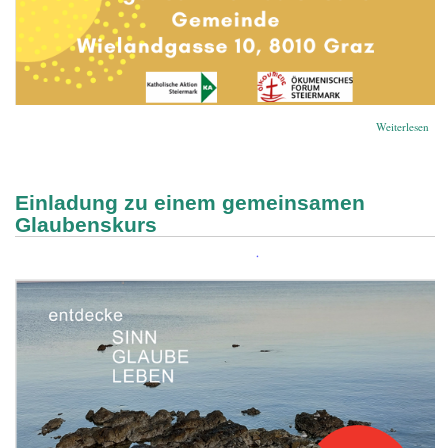
übe
Weiterlesen
zu
Oku
Geb
Einladung zu einem gemeinsamen
Glaubenskurs