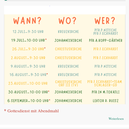
*
Gottesdienst mit Abendmahl
übe
Weiterlesen
Som
gem