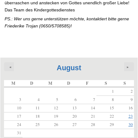
überraschen und anstecken von Gottes unendlich großer Liebe!
Das Team des Kindergottesdienstes
PS.: Wer uns gerne unterstützen möchte, kontaktiert bitte gerne
Friederike Trojan (0650/5708585)!
August
«
»
M
D
M
D
F
S
S
1
2
3
4
5
6
7
8
9
10
11
12
13
14
15
16
17
18
19
20
21
22
23
24
25
26
27
28
29
30
31