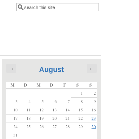
Suche
Suchformular
August
«
»
M
D
M
D
F
S
S
1
2
3
4
5
6
7
8
9
10
11
12
13
14
15
16
17
18
19
20
21
22
23
24
25
26
27
28
29
30
31