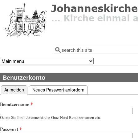
Direkt zum Inhalt
Suche
Suchformular
Benutzerkonto
Anmelden
(aktiver Reiter)
Neues Passwort anfordern
Haupt-Reiter
Benutzername
*
Geben Sie Ihren Johanneskirche Graz-Nord-Benutzernamen ein.
Passwort
*