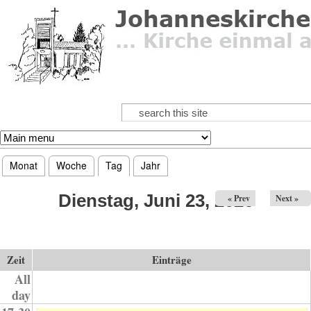
Direkt zum Inhalt
Suche
Suchformular
Monat
Woche
Tag
(aktiver Reiter)
Jahr
Haupt-Reiter
Dienstag, Juni 23, 2026
« Prev
Next »
Zeit
Einträge
All
day