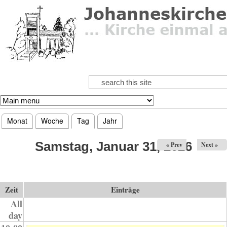
Direkt zum Inhalt
Suche
Suchformular
Monat
Woche
Tag
(aktiver Reiter)
Jahr
Haupt-Reiter
Samstag, Januar 31, 2026
« Prev
Next »
Zeit
Einträge
All
day