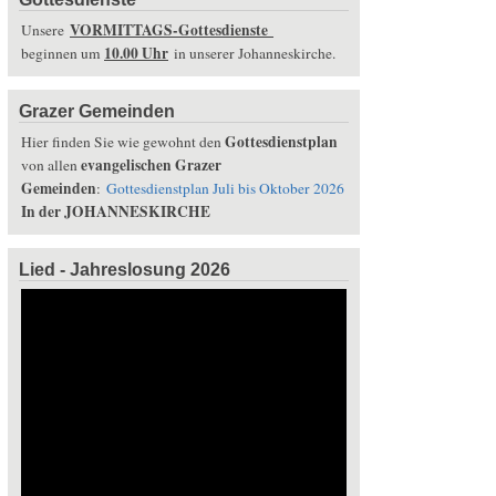
VORMITTAGS-Gottesdienste
Unsere
10.00 Uhr
beginnen um
in unserer Johanneskirche.
Grazer Gemeinden
Gottesdienstplan
Hier finden Sie wie gewohnt den
evangelischen Grazer
von allen
Gemeinden
:
Gottesdienstplan Juli bis Oktober 2026
In der JOHANNESKIRCHE
Lied - Jahreslosung 2026