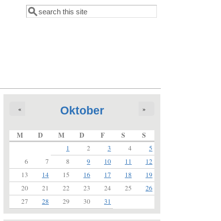
Suche
Suchformular
Oktober
«
»
M
D
M
D
F
S
S
1
2
3
4
5
6
7
8
9
10
11
12
13
14
15
16
17
18
19
20
21
22
23
24
25
26
27
28
29
30
31