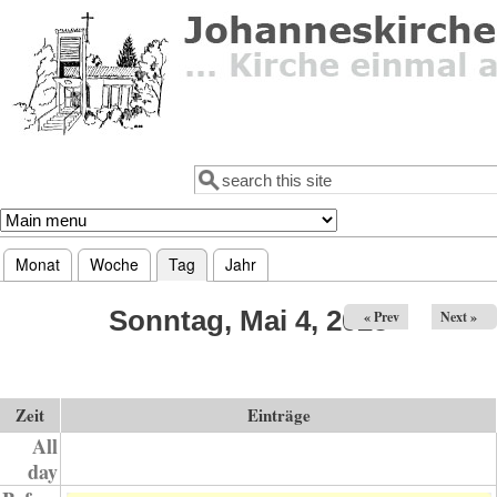
Direkt zum Inhalt
Suche
Suchformular
Monat
Woche
Tag
(aktiver Reiter)
Jahr
Haupt-Reiter
Sonntag, Mai 4, 2025
« Prev
Next »
Zeit
Einträge
All
day