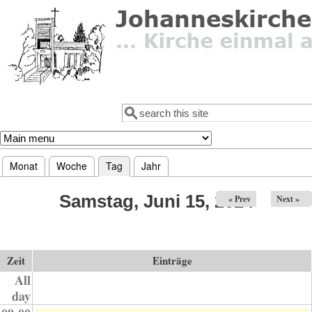
Direkt zum Inhalt
Suche
Suchformular
Monat
Woche
Tag
(aktiver Reiter)
Jahr
Haupt-Reiter
Samstag, Juni 15, 2024
« Prev
Next »
Zeit
Einträge
All
day